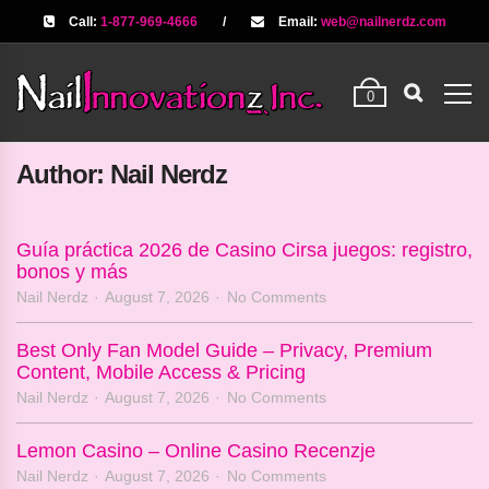
Call:
1-877-969-4666
/
Email:
web@nailnerdz.com
0
Author: Nail Nerdz
Guía práctica 2026 de Casino Cirsa juegos: registro,
bonos y más
Nail Nerdz
August 7, 2026
No Comments
Best Only Fan Model Guide – Privacy, Premium
Content, Mobile Access & Pricing
Nail Nerdz
August 7, 2026
No Comments
Lemon Casino – Online Casino Recenzje
Nail Nerdz
August 7, 2026
No Comments